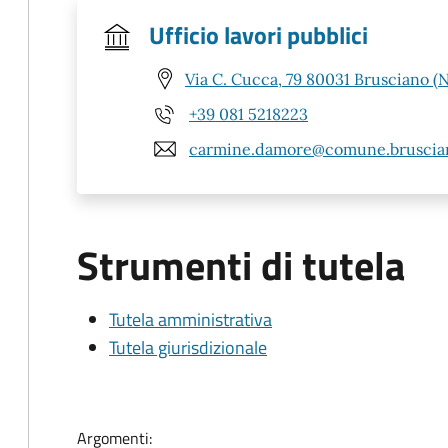
Ufficio lavori pubblici
Via C. Cucca, 79 80031 Brusciano (
+39 081 5218223
carmine.damore@comune.bruscian
Strumenti di tutela
Tutela amministrativa
Tutela giurisdizionale
Argomenti: