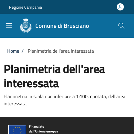
Salta al contenuto principale
Skip to footer content
Regione Campania
Comune di Brusciano
Briciole di pane
Home
/
Planimetria dell'area interessata
Planimetria dell'area
interessata
Planimetria in scala non inferiore a 1:100, quotata, dell'area
interessata.