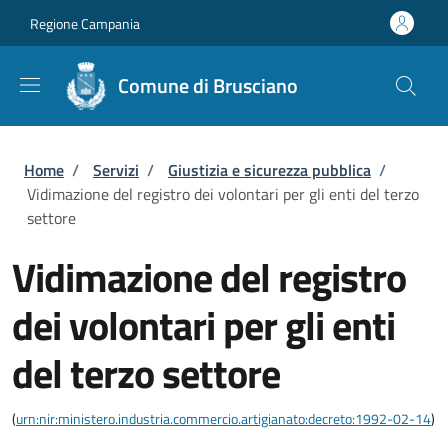
Salta al contenuto principale
Skip to footer content
Regione Campania
Comune di Brusciano
Briciole di pane
Home
/
Servizi
/
Giustizia e sicurezza pubblica
/
Vidimazione del registro dei volontari per gli enti del terzo
settore
Vidimazione del registro
dei volontari per gli enti
del terzo settore
(
urn:nir:ministero.industria.commercio.artigianato:decreto:1992-02-14
)