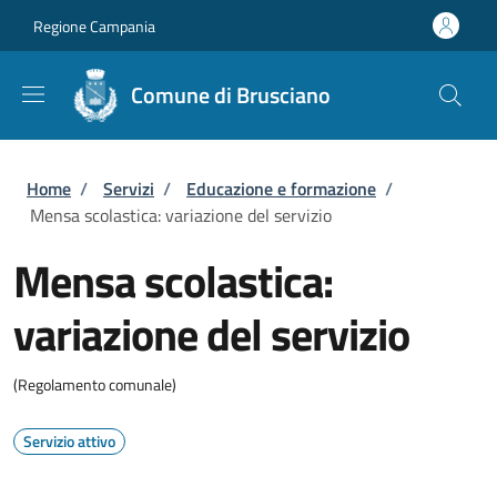
Salta al contenuto principale
Skip to footer content
Regione Campania
Comune di Brusciano
Briciole di pane
Home
/
Servizi
/
Educazione e formazione
/
Mensa scolastica: variazione del servizio
Mensa scolastica:
variazione del servizio
(Regolamento comunale)
Servizio attivo