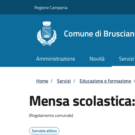
Salta al contenuto principale
Skip to footer content
Regione Campania
Comune di Bruscian
Amministrazione
Novità
Servizi
Briciole di pane
Home
/
Servizi
/
Educazione e formazione
Mensa scolastica: 
(Regolamento comunale)
Servizio attivo