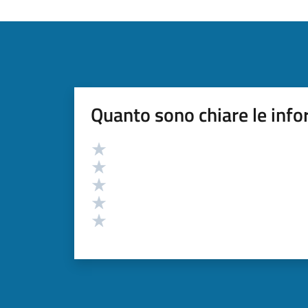
Quanto sono chiare le info
Valutazione
Valuta 5 stelle su 5
Valuta 4 stelle su 5
Valuta 3 stelle su 5
Valuta 2 stelle su 5
Valuta 1 stelle su 5