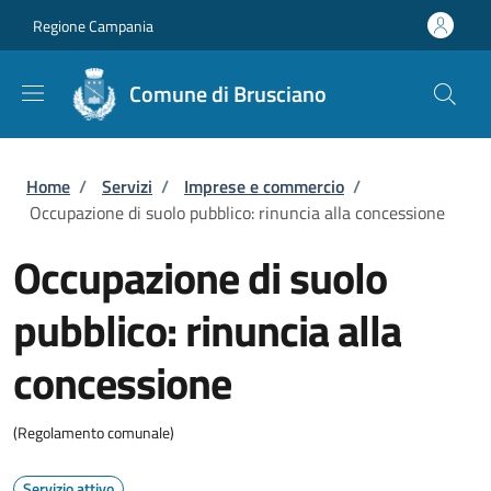
Salta al contenuto principale
Skip to footer content
Regione Campania
Comune di Brusciano
Briciole di pane
Home
/
Servizi
/
Imprese e commercio
/
Occupazione di suolo pubblico: rinuncia alla concessione
Occupazione di suolo
pubblico: rinuncia alla
concessione
(Regolamento comunale)
Servizio attivo