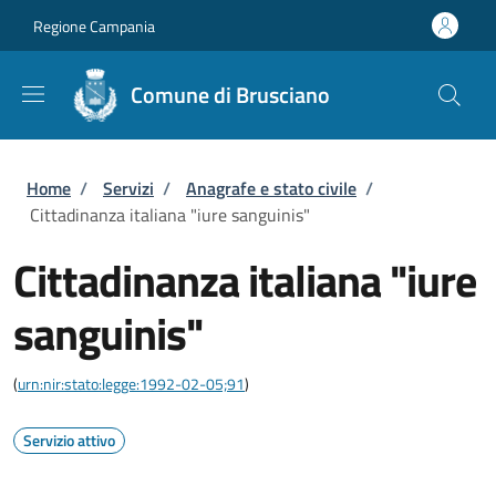
Salta al contenuto principale
Skip to footer content
Regione Campania
Comune di Brusciano
Briciole di pane
Home
/
Servizi
/
Anagrafe e stato civile
/
Cittadinanza italiana "iure sanguinis"
Cittadinanza italiana "iure
sanguinis"
(
urn:nir:stato:legge:1992-02-05;91
)
Servizio attivo