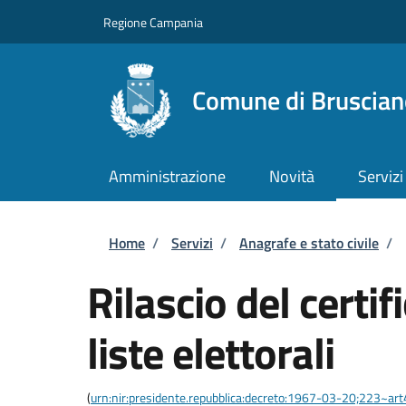
Salta al contenuto principale
Skip to footer content
Regione Campania
Comune di Bruscian
Amministrazione
Novità
Servizi
Briciole di pane
Home
/
Servizi
/
Anagrafe e stato civile
/
Rilascio del certif
liste elettorali
(
urn:nir:presidente.repubblica:decreto:1967-03-20;223~art