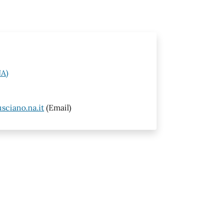
NA)
sciano.na.it
(Email)