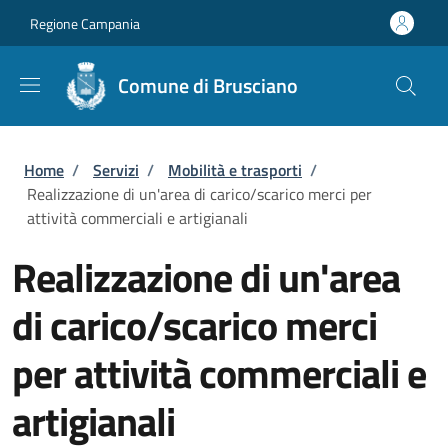
Salta al contenuto principale
Skip to footer content
Regione Campania
Comune di Brusciano
Briciole di pane
Home
/
Servizi
/
Mobilità e trasporti
/
Realizzazione di un'area di carico/scarico merci per
attività commerciali e artigianali
Realizzazione di un'area
di carico/scarico merci
per attività commerciali e
artigianali