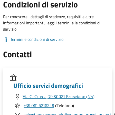
Condizioni di servizio
Per conoscere i dettagli di scadenze, requisiti e altre
informazioni importanti, leggi i termini e le condizioni di
servizio.
Termini e condizioni di servizio
Contatti
Ufficio servizi demografici
Via C. Cucca, 79 80031 Brusciano (NA)
+39 081 5218249
(Telefono)
sebastiano.caracciolo@comune.brusciano.na.it
(