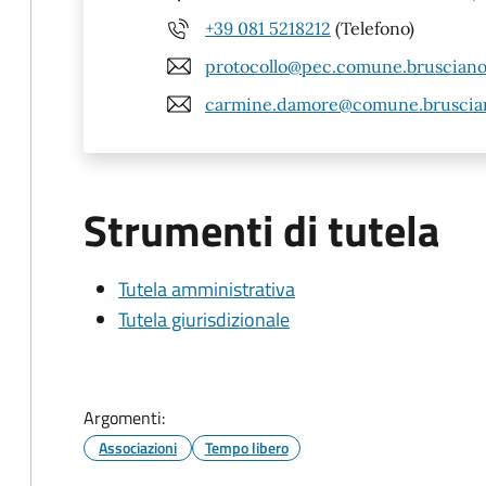
+39 081 5218212
(Telefono)
protocollo@pec.comune.brusciano.
carmine.damore@comune.bruscian
Strumenti di tutela
Tutela amministrativa
Tutela giurisdizionale
Argomenti:
Associazioni
Tempo libero