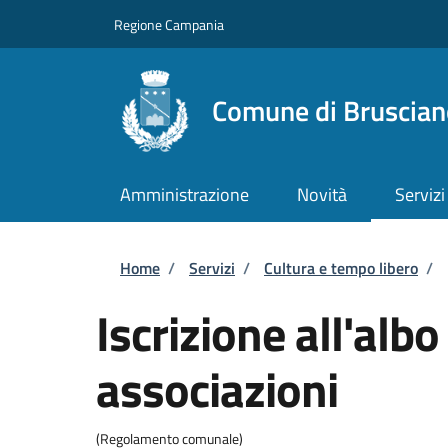
Salta al contenuto principale
Skip to footer content
Regione Campania
Comune di Bruscian
Amministrazione
Novità
Servizi
Briciole di pane
Home
/
Servizi
/
Cultura e tempo libero
/
Iscrizione all'alb
associazioni
(Regolamento comunale)