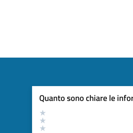
Quanto sono chiare le info
Valutazione
Valuta 5 stelle su 5
Valuta 4 stelle su 5
Valuta 3 stelle su 5