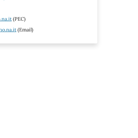
na.it
(PEC)
o.na.it
(Email)