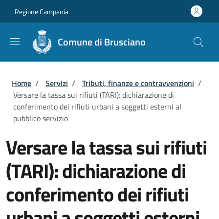
Salta al contenuto principale
Skip to footer content
Regione Campania
Comune di Brusciano
Briciole di pane
Home
/
Servizi
/
Tributi, finanze e contravvenzioni
/
Versare la tassa sui rifiuti (TARI): dichiarazione di
conferimento dei rifiuti urbani a soggetti esterni al
pubblico servizio
Versare la tassa sui rifiuti
(TARI): dichiarazione di
conferimento dei rifiuti
urbani a soggetti esterni