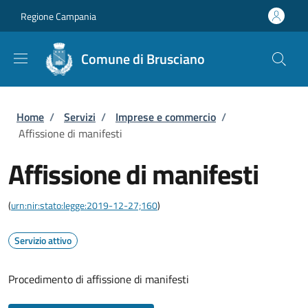
Salta al contenuto principale
Skip to footer content
Regione Campania
Comune di Brusciano
Briciole di pane
Home
/
Servizi
/
Imprese e commercio
/
Affissione di manifesti
Affissione di manifesti
(
urn:nir:stato:legge:2019-12-27;160
)
Servizio attivo
Procedimento di affissione di manifesti