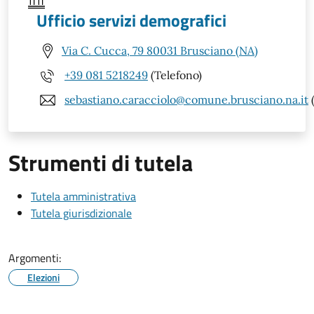
Ufficio servizi demografici
Via C. Cucca, 79 80031 Brusciano (NA)
+39 081 5218249
(Telefono)
sebastiano.caracciolo@comune.brusciano.na.it
(
Strumenti di tutela
Tutela amministrativa
Tutela giurisdizionale
Argomenti:
Elezioni