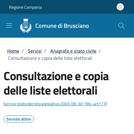
Salta al contenuto principale
Skip to footer content
Regione Campania
Comune di Brusciano
Briciole di pane
Home
/
Servizi
/
Anagrafe e stato civile
/
Consultazione e copia delle liste elettorali
Consultazione e copia
delle liste elettorali
(
urn:nir:stato:decreto.legislativo:2003-06-30;196~art177
)
Servizio attivo