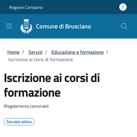
Salta al contenuto principale
Skip to footer content
Regione Campania
Comune di Brusciano
Briciole di pane
Home
/
Servizi
/
Educazione e formazione
/
Iscrizione ai corsi di formazione
Iscrizione ai corsi di
formazione
(Regolamento comunale)
Servizio attivo