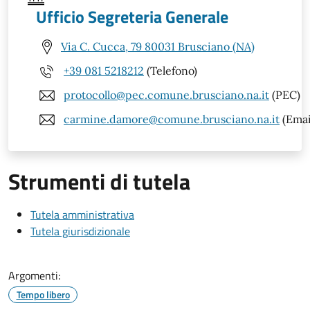
Ufficio Segreteria Generale
Via C. Cucca, 79 80031 Brusciano (NA)
+39 081 5218212
(Telefono)
protocollo@pec.comune.brusciano.na.it
(PEC)
carmine.damore@comune.brusciano.na.it
(Emai
Strumenti di tutela
Tutela amministrativa
Tutela giurisdizionale
Argomenti:
Tempo libero