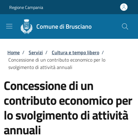
Salta al contenuto principale
Skip to footer content
Regione Campania
Comune di Brusciano
Briciole di pane
Home
/
Servizi
/
Cultura e tempo libero
/
Concessione di un contributo economico per lo
svolgimento di attività annuali
Concessione di un
contributo economico per
lo svolgimento di attività
annuali