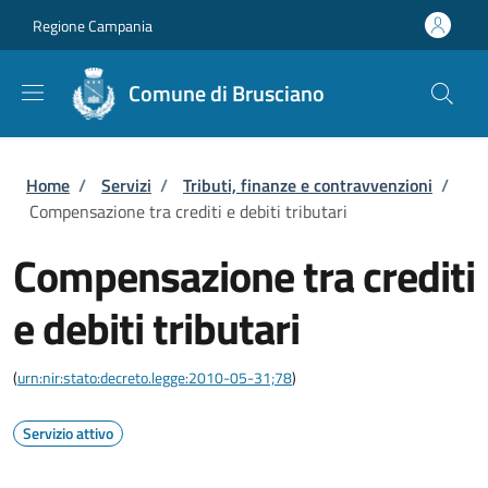
Salta al contenuto principale
Skip to footer content
Regione Campania
Comune di Brusciano
Briciole di pane
Home
/
Servizi
/
Tributi, finanze e contravvenzioni
/
Compensazione tra crediti e debiti tributari
Compensazione tra crediti
e debiti tributari
(
urn:nir:stato:decreto.legge:2010-05-31;78
)
Servizio attivo