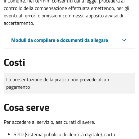
Il Comune, nei termini consentiti dalla legge, procederà al
controllo della compensazione effettuata emettendo, per gli
eventuali errori o omissioni commessi, apposito avviso di
accertamento.
Moduli da compilare e documenti da allegare
Costi
Tipo di pagamento
Importo
La presentazione della pratica non prevede alcun
pagamento
Cosa serve
Per accedere al servizio, assicurati di avere:
SPID (sistema pubblico di identità digitale), carta