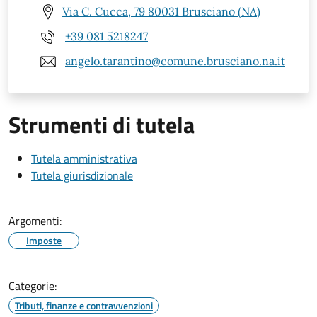
Via C. Cucca, 79 80031 Brusciano (NA)
+39 081 5218247
angelo.tarantino@comune.brusciano.na.it
Strumenti di tutela
Tutela amministrativa
Tutela giurisdizionale
Argomenti:
Imposte
Categorie:
Tributi, finanze e contravvenzioni