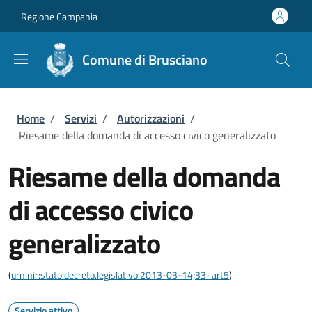
Salta al contenuto principale
Skip to footer content
Regione Campania
Comune di Brusciano
Briciole di pane
Home
/
Servizi
/
Autorizzazioni
/
Riesame della domanda di accesso civico generalizzato
Riesame della domanda
di accesso civico
generalizzato
(
urn:nir:stato:decreto.legislativo:2013-03-14;33~art5
)
Servizio attivo