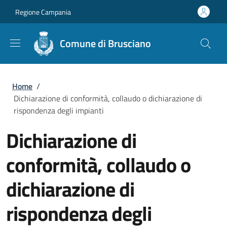
Salta al contenuto principale
Skip to footer content
Regione Campania
Comune di Brusciano
Briciole di pane
Home
/
Dichiarazione di conformità, collaudo o dichiarazione di
rispondenza degli impianti
Dichiarazione di
conformità, collaudo o
dichiarazione di
rispondenza degli