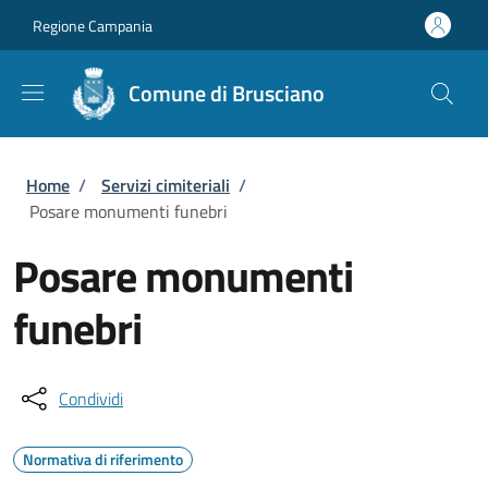
Salta al contenuto principale
Skip to footer content
Regione Campania
Comune di Brusciano
Briciole di pane
Home
/
Servizi cimiteriali
/
Posare monumenti funebri
Posare monumenti
funebri
Condividi
Normativa di riferimento