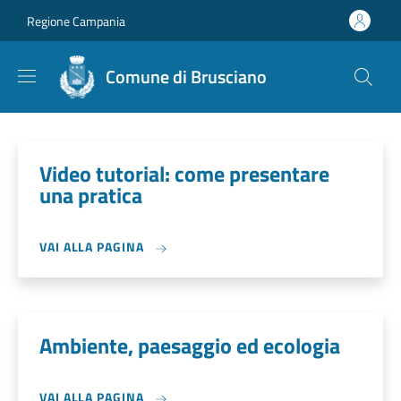
Salta al contenuto principale
Skip to footer content
Regione Campania
Comune di Brusciano
Video tutorial: come presentare
una pratica
VAI ALLA PAGINA
Ambiente, paesaggio ed ecologia
VAI ALLA PAGINA